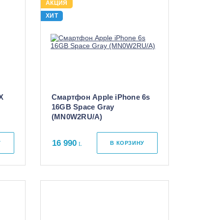
АКЦИЯ
ХИТ
X
Смартфон Apple iPhone 6s
16GB Space Gray
(MN0W2RU/A)
16 990
У
В КОРЗИНУ